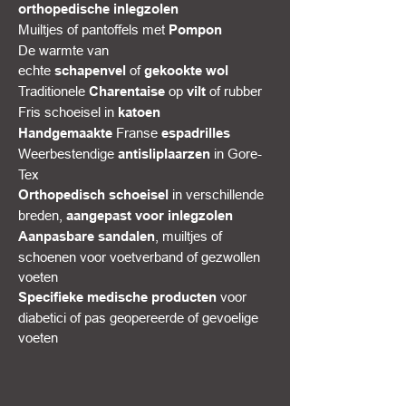
orthopedische inlegzolen
Muiltjes of pantoffels met
Pompon
De warmte van
echte
of
schapenvel
gekookte wol
Traditionele
op
of rubber
Charentaise
vilt
Fris schoeisel in
katoen
Franse
Handgemaakte
espadrilles
Weerbestendige
in Gore-
antisliplaarzen
Tex
in verschillende
Orthopedisch schoeisel
breden,
aangepast voor inlegzolen
, muiltjes of
Aanpasbare sandalen
schoenen voor voetverband of gezwollen
voeten
voor
Specifieke medische producten
diabetici of pas geopereerde of gevoelige
voeten