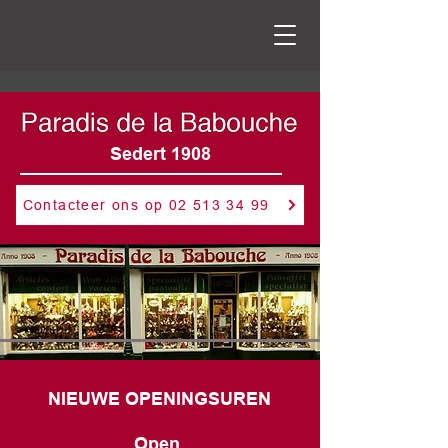
Sedert 1908
Contacteer ons op 02 513 34 99
NIEUWE OPENINGSUREN
Open