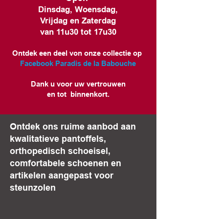
Dinsdag, Woensdag,
Vrijdag en Zaterdag
van 11u30 tot 17u30
Ontdek een deel von onze collectie op
Facebook Paradis de la Babouche
Dank u voor uw vertrouwen
en tot binnenkort.
Ontdek ons ruime aanbod aan
kwalitatieve pantoffels,
orthopedisch schoeisel,
comfortabele schoenen en
artikelen aangepast voor
steunzolen