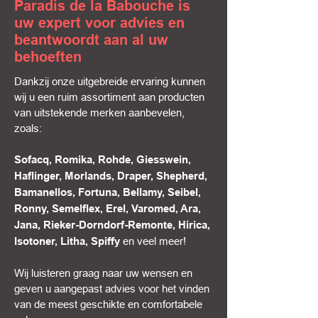
Paradis de la Babouche is
uw expert voor advies en
beantwoordt aan al uw
behoeften
Dankzij onze uitgebreide ervaring kunnen
wij u een ruim assortiment aan producten
van uitstekende merken aanbevelen,
zoals:
Sofacq, Romika, Rohde, Giesswein,
Haflinger, Morlands, Draper, Shepherd,
Bamanellos, Fortuna, Bellamy, Seibel,
Ronny, Semelflex, Erel, Varomed, Ara,
Jana, Rieker-Dorndorf-Remonte, Hirica,
en veel meer!
Isotoner, Litha, Spiffy
Wij luisteren graag naar uw wensen en
geven u aangepast advies voor het vinden
van de meest geschikte en comfortabele